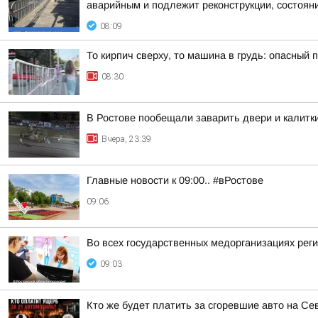
аварийным и подлежит реконструкции, состояни
08:09
То кирпич сверху, то машина в грудь: опасный
08:30
В Ростове пообещали заварить двери и калитк
Вчера, 23:39
Главные новости к 09:00.. #вРостове
09:06
Во всех государственных медорганизациях реги
09:03
Кто же будет платить за сгоревшие авто на Се