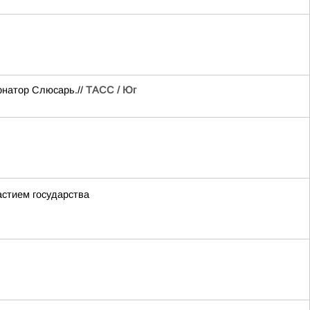
рнатор Слюсарь.//
ТАСС / Юг
астием государства