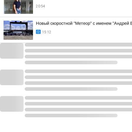
20:54
Новый скоростной "Метеор" с именем "Андрей Б
15:12