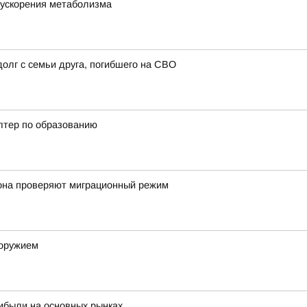
 ускорения метаболизма
олг с семьи друга, погибшего на СВО
алтер по образованию
она проверяют миграционный режим
 оружием
рибыли на основных рынках