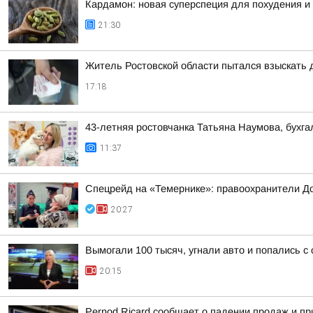
Кардамон: новая суперспеция для похудения и
21:30
Житель Ростовской области пытался взыскать д
17:18
43-летняя ростовчанка Татьяна Наумова, бухг
11:37
Спецрейд на «Темернике»: правоохранители Д
20:27
Вымогали 100 тысяч, угнали авто и попались с
20:15
Pernod Ricard сообщает о падении продаж и п