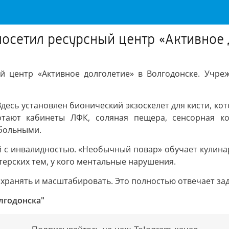
посетил ресурсный центр «Активное 
ый центр «Активное долголетие» в Волгодонске. Учр
десь установлен бионический экзоскелет для кисти, ко
отают кабинеты ЛФК, соляная пещера, сенсорная к
обольными.
й с инвалидностью. «Необычный повар» обучает кулина
терских тем, у кого ментальные нарушения.
сохранять и масштабировать. Это полностью отвечает з
лгодонска"