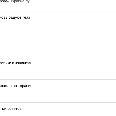
рога//
Украина.ру
вновь радуют глаз
ассики к новинкам
изошло возгорание
стых советов