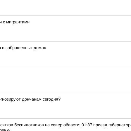
и с мигрантами
и в заброшенных домах
рогнозируют дончанам сегодня?
есятков беспилотников на север области; 01:37 приезд губернатор
ечку...