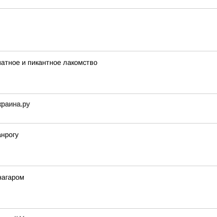
матное и пикантное лакомство
краина.ру
нрогу
нагаром