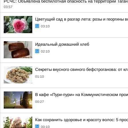
РСЧС: Объявлена беспилотная опасность на территории Таган
03:57
Цветущий сад в разгар лета: розы и георгины 
03:10
Идеальный домашний хлеб
02:10
Секреты вкусного свиного бефстроганова: от кл
01:10
В кафе «Пури-пури» на Коммунистическом про
00:27
Как сохранить здоровье и красоту волос: 5 про
00:10