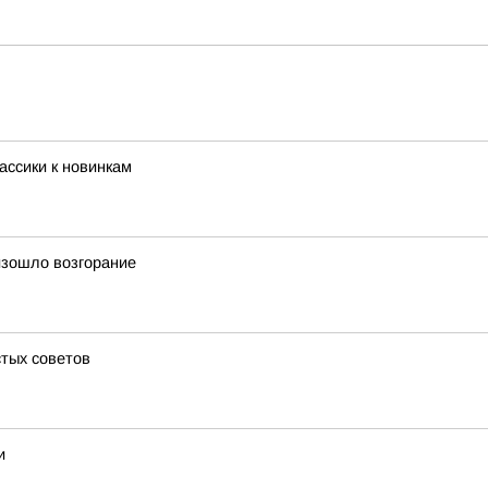
ассики к новинкам
изошло возгорание
стых советов
и