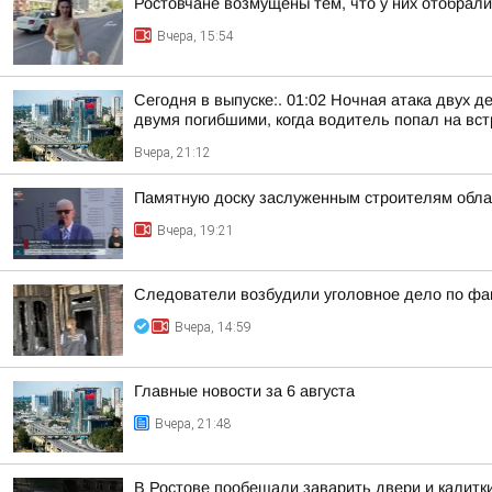
Ростовчане возмущены тем, что у них отобрали
Вчера, 15:54
Сегодня в выпуске:. 01:02 Ночная атака двух д
двумя погибшими, когда водитель попал на встр
Вчера, 21:12
Памятную доску заслуженным строителям обла
Вчера, 19:21
Следователи возбудили уголовное дело по фак
Вчера, 14:59
Главные новости за 6 августа
Вчера, 21:48
В Ростове пообещали заварить двери и калитк