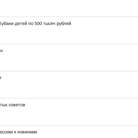
Кубани детей по 500 тысяч рублей
ин
и
стых советов
ассики к новинкам