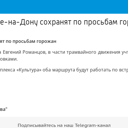
ве-на-Дону сохранят по просьбам г
ят по просьбам горожан
та Евгений Романцов, в части трамвайного движения у
ровками.
лекса «Культура» оба маршрута будут работать по вст
ва"
Подписывайтесь на наш Telegram-канал