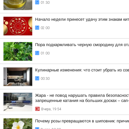
01:30
Начало недели принесет удачу этим знакам кит
02:00
Пора подкармливать черную смородину для от
01:00
Кулинарные изменения: что стоит убрать из со
00:30
Жара - не повод нарушать правила безопасност
запрещенные катания на больших досках – сап-б
Вчера, 19:54
Почему розы превращаются в шиповник: причи