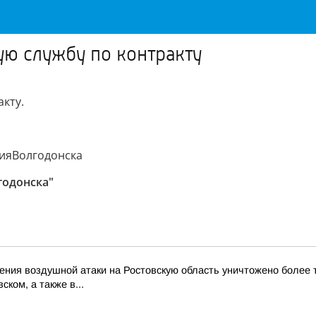
ю службу по контракту
кту.
ияВолгодонска
годонска"
ия воздушной атаки на Ростовскую область уничтожено более тр
ком, а также в...