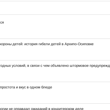
тся
хороны детей: история гибели детей в Архипо-Осиповке
годных условий, в связи с чем объявлено штормовое предупреж
 простота и вкус в одном блюде
логии не оправдал ожиданий в кондитерском деле