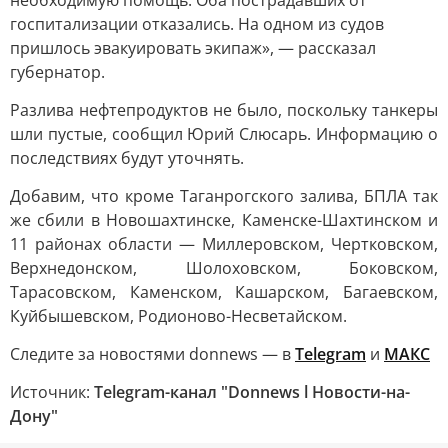
необходимую помощь. Оба пострадавших от
госпитализации отказались. На одном из судов
пришлось эвакуировать экипаж», — рассказал
губернатор.
Разлива нефтепродуктов не было, поскольку танкеры
шли пустые, сообщил Юрий Слюсарь. Информацию о
последствиях будут уточнять.
Добавим, что кроме Таганрогского залива, БПЛА так
же сбили в Новошахтинске, Каменске-Шахтинском и
11 районах области — Миллеровском, Чертковском,
Верхнедонском, Шолоховском, Боковском,
Тарасовском, Каменском, Кашарском, Багаевском,
Куйбышевском, Родионово-Несветайском.
Следите за новостями donnews — в
Telegram
и
МАКС
Источник:
Telegram-канал "Donnews l Новости-на-
Дону"