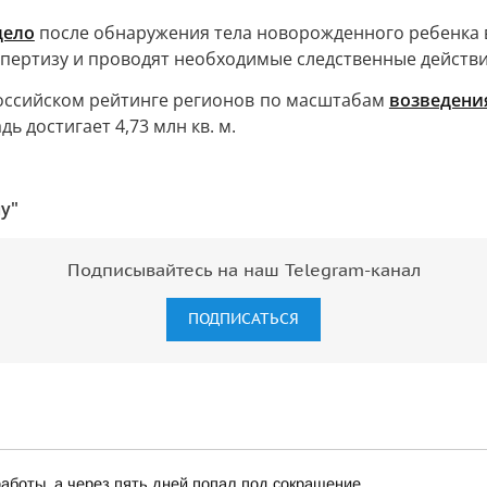
дело
после обнаружения тела новорожденного ребенка в
пертизу и проводят необходимые следственные действи
российском рейтинге регионов по масштабам
возведени
дь достигает 4,73 млн кв. м.
у"
Подписывайтесь на наш Telegram-канал
ПОДПИСАТЬСЯ
работы, а через пять дней попал под сокращение