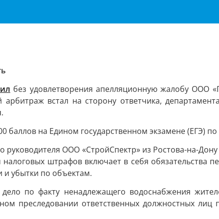
ть
вил
без удовлетворения апелляционную жалобу ООО «П
й арбитраж встал на сторону ответчика, департамента
.
0 баллов на Едином государственном экзамене (ЕГЭ) по 
о руководителя ООО «СтройСпектр» из Ростова-на-Дону 
налоговых штрафов включает в себя обязательства пе
 и убытки по объектам.
дело по факту ненадлежащего водоснабжения жител
ном преследовании ответственных должностных лиц по 