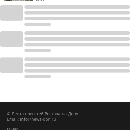
© Лента новостей Ростова-на-Дону
Email:
info@news-don.ru
О нас