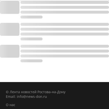
© Лента новостей Ростова-на-Дону
Email:
info@news-don.ru
О нас