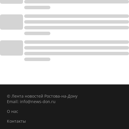
© Лента новостей Ростова-на-Дону
Email:
info@news-don.ru
О нас
Контакты