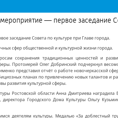
мероприятие — первое заседание Со
ое заседание Совета по культуре при Главе города.
ичных сфер общественной и культурной жизни города.
росам сохранения традиционных ценностей и развит
феры. Протоиерей Олег Добринский подчеркнул весом
именко представил отчёт о работе новочеркасской сфе
мбициозных планах по привлечению новых талантов и р
вы развития культурной сферы.
ьтуры Ростовской области Анна Дмитриева наградила 
, директора Городского Дома Культуры Ольгу Кузьми
имся деятелям культуры. Медалью «За доблестный тру