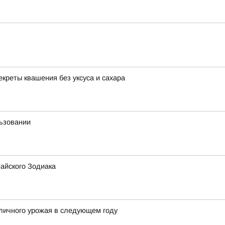
екреты квашения без уксуса и сахара
льзовании
айского Зодиака
личного урожая в следующем году