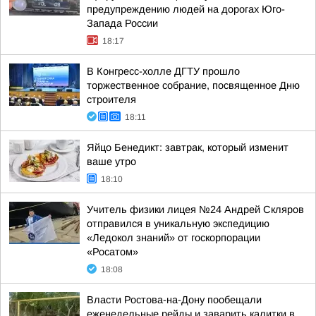
предупреждению людей на дорогах Юго-
Запада России
18:17
В Конгресс-холле ДГТУ прошло
торжественное собрание, посвященное Дню
строителя
18:11
Яйцо Бенедикт: завтрак, который изменит
ваше утро
18:10
Учитель физики лицея №24 Андрей Скляров
отправился в уникальную экспедицию
«Ледокол знаний» от госкорпорации
«Росатом»
18:08
Власти Ростова-на-Дону пообещали
еженедельные рейды и заварить калитки в