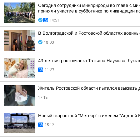
Сегодня сотрудники минприроды во главе с ми
приняли участие в субботнике по ликвидации по
14:51
В Волгоградской и Ростовской областях военн
18:00
43-летняя ростовчанка Татьяна Наумова, бухг
11:37
Житель Ростовской области пытался взыскать д
17:18
Новый скоростной "Метеор" с именем "Андрей Б
15:12