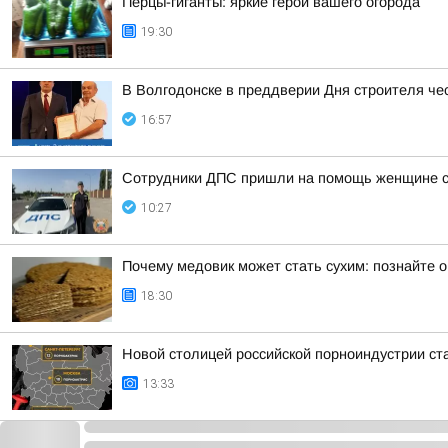
Перцы-гиганты: яркие герои вашего огорода
19:30
В Волгодонске в преддверии Дня строителя че
16:57
Сотрудники ДПС пришли на помощь женщине с 
10:27
Почему медовик может стать сухим: познайте 
18:30
Новой столицей российской порноиндустрии ста
13:33