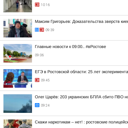
10:16
Максим Григорьев: Доказательства зверств кие
09:39
Главные новости к 09:00.. #вРостове
09:06
ЕГЭ в Ростовской области: 25 лет эксперимент
09:45
Олег Царёв: 203 украинских БПЛА сбито ПВО н
09:24
Скажи наркотикам – нет! : ростовские полице