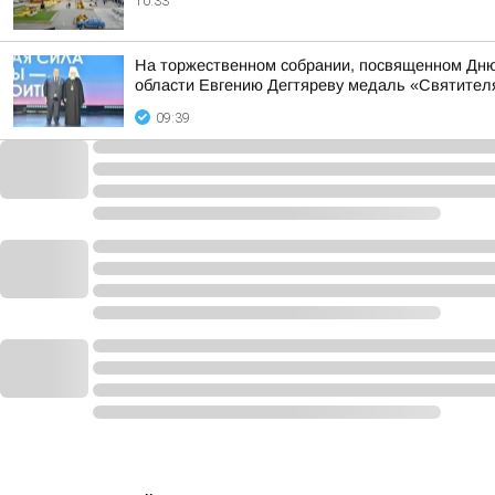
10:33
На торжественном собрании, посвященном Дню 
области Евгению Дегтяреву медаль «Святителя
09:39