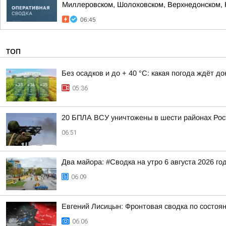
Миллеровском, Шолоховском, Верхнедонском, 
06:45
ТОП
Без осадков и до + 40 °С: какая погода ждёт д
05:36
20 БПЛА ВСУ уничтожены в шести районах Рос
06:51
Два майора: #Сводка на утро 6 августа 2026 го
06:09
Евгений Лисицын: Фронтовая сводка по состояни
06:06