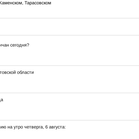
Каменском, Тарасовском
ончан сегодня?
товской области
да
ю на утро четверга, 6 августа: