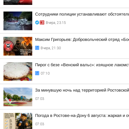
Сотрудники полиции устанавливают обстоятел
Вчера, 23:15
Максим Григорьев: Добровольческий отряд «Б
Вчера, 21:30
Пирог с безе «Венский вальс»: изящное лакомс
07:10
За минувшую ночь над территорией Ростовской
07:03
Погода в Ростове-на-Дону 6 августа: жаркая и 
07:03