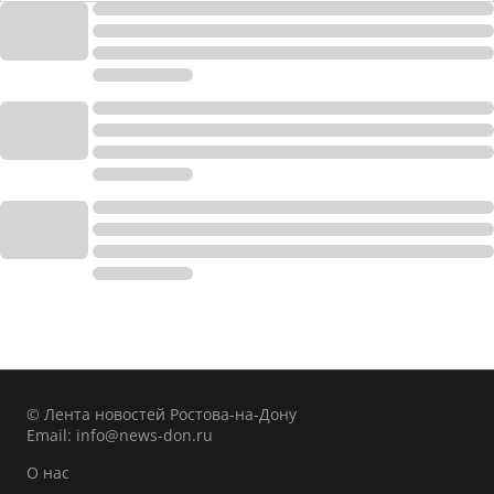
© Лента новостей Ростова-на-Дону
Email:
info@news-don.ru
О нас