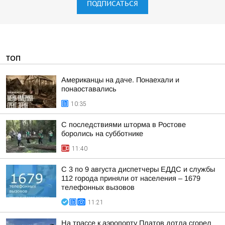
ПОДПИСАТЬСЯ
ТОП
Американцы на даче. Понаехали и
понаоставались
10:35
С последствиями шторма в Ростове
боролись на субботнике
11:40
C 3 по 9 августа диспетчеры ЕДДС и службы
112 города приняли от населения – 1679
телефонных вызовов
11:21
На трассе к аэропорту Платов дотла сгорел