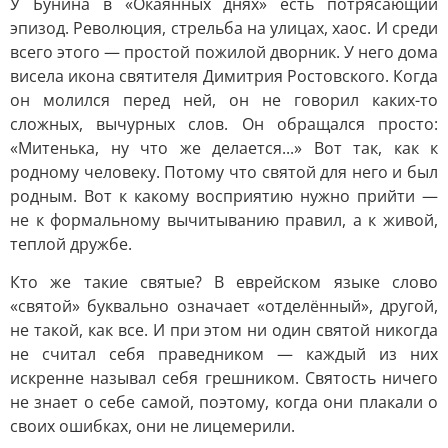
У Бунина в «Окаянных днях» есть потрясающий
эпизод. Революция, стрельба на улицах, хаос. И среди
всего этого — простой пожилой дворник. У него дома
висела икона святителя Димитрия Ростовского. Когда
он молился перед ней, он не говорил каких-то
сложных, вычурных слов. Он обращался просто:
«Митенька, ну что же делается...» Вот так, как к
родному человеку. Потому что святой для него и был
родным. Вот к какому восприятию нужно прийти —
не к формальному вычитыванию правил, а к живой,
теплой дружбе.
Кто же такие святые? В еврейском языке слово
«святой» буквально означает «отделённый», другой,
не такой, как все. И при этом ни один святой никогда
не считал себя праведником — каждый из них
искренне называл себя грешником. Святость ничего
не знает о себе самой, поэтому, когда они плакали о
своих ошибках, они не лицемерили.