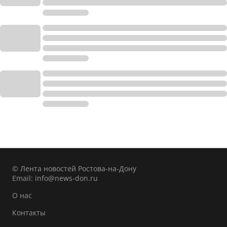
© Лента новостей Ростова-на-Дону
Email:
info@news-don.ru
О нас
Контакты