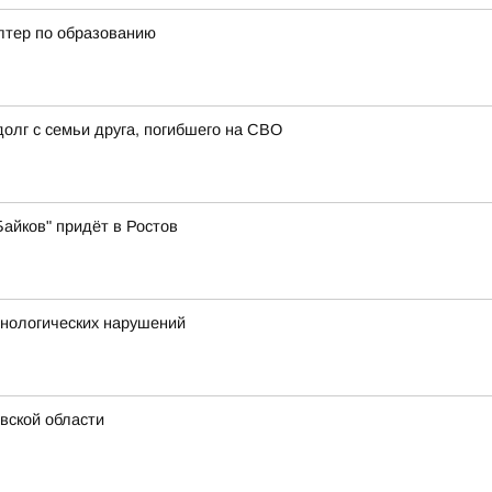
алтер по образованию
олг с семьи друга, погибшего на СВО
айков" придёт в Ростов
хнологических нарушений
вской области