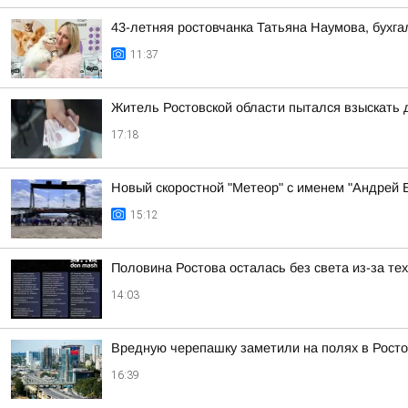
43-летняя ростовчанка Татьяна Наумова, бухг
11:37
Житель Ростовской области пытался взыскать д
17:18
Новый скоростной "Метеор" с именем "Андрей Б
15:12
Половина Ростова осталась без света из-за те
14:03
Вредную черепашку заметили на полях в Росто
16:39