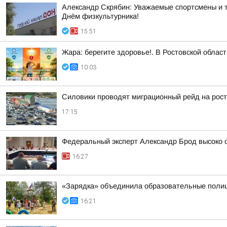
Александр Скрябин: Уважаемые спортсмены и т
Днём физкультурника!
15:51
Жара: берегите здоровье!. В Ростовской облас
10:03
Силовики проводят миграционный рейд на рос
17:15
Федеральный эксперт Александр Брод высоко о
16:27
«Зарядка» объединила образовательные поли
16:21