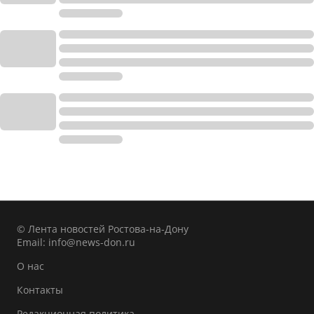
© Лента новостей Ростова-на-Дону
Email:
info@news-don.ru
О нас
Контакты
Редакционная политика