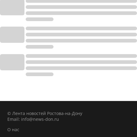
© Лента новостей Ростова-на-Дону
Email:
info@news-don.ru
О нас