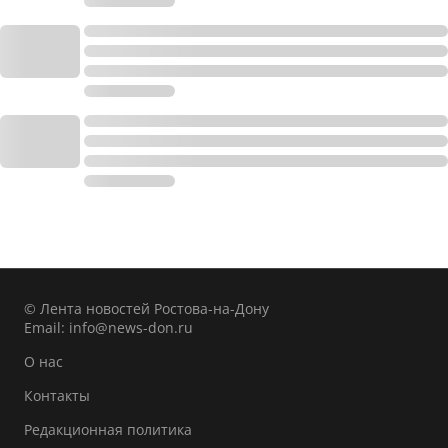
© Лента новостей Ростова-на-Дону
Email:
info@news-don.ru
О нас
Контакты
Редакционная политика