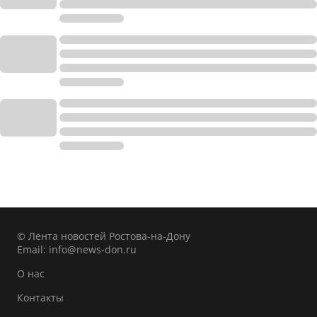
© Лента новостей Ростова-на-Дону
Email:
info@news-don.ru
О нас
Контакты