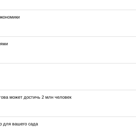
экономики
тями
това может достичь 2 млн человек
р для вашего сада