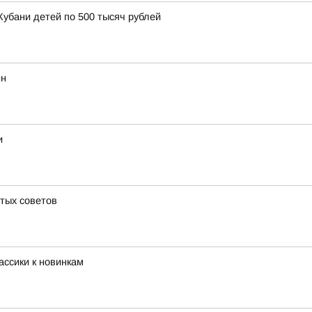
Кубани детей по 500 тысяч рублей
ин
и
стых советов
ассики к новинкам