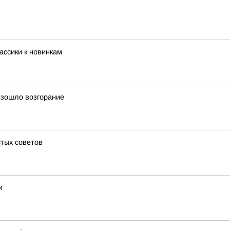
ассики к новинкам
изошло возгорание
стых советов
и