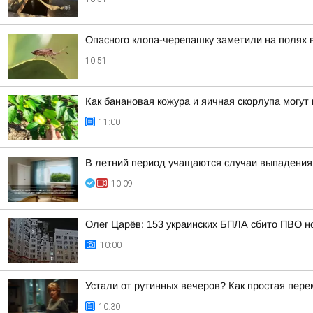
Опасного клопа-черепашку заметили на полях 
10:51
Как банановая кожура и яичная скорлупа могут
11:00
В летний период учащаются случаи выпадения 
10:09
Олег Царёв: 153 украинских БПЛА сбито ПВО н
10:00
Устали от рутинных вечеров? Как простая пер
10:30