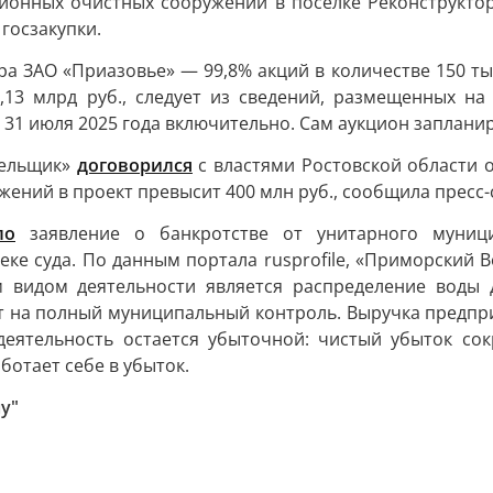
ционных очистных сооружений в поселке Реконструктор
 госзакупки.
ра ЗАО «Приазовье» — 99,8% акций в количестве 150 т
1,13 млрд руб., следует из сведений, размещенных н
31 июля 2025 года включительно. Сам аукцион запланиро
тельщик»
договорился
с властями Ростовской области о
ений в проект превысит 400 млн руб., сообщила пресс-
ло
заявление о банкротстве от унитарного муници
ке суда. По данным портала rusprofile, «Приморский 
ым видом деятельности является распределение воды
 на полный муниципальный контроль. Выручка предприят
 деятельность остается убыточной: чистый убыток сок
ботает себе в убыток.
у"