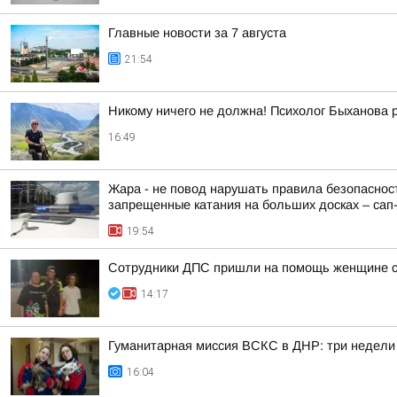
Главные новости за 7 августа
21:54
Никому ничего не должна! Психолог Быханова р
16:49
Жара - не повод нарушать правила безопасност
запрещенные катания на больших досках – сап-б
19:54
Сотрудники ДПС пришли на помощь женщине с 
14:17
Гуманитарная миссия ВСКС в ДНР: три недели
16:04