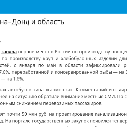
-на-Дону и область
ь
а
заняла
первое место в России по производству овоще
 по производству круп и хлебобулочных изделий дли
стей, с января по май в области зафиксировали р
7,6%, переработанной и консервированной рыбы — на 
— на 1,6%.
ах автобусов типа «гармошка». Комментарий и.о. ди
анее на ситуацию обратили внимание местные СМИ. По с
сезонным снижением перевозимых пассажиров.
ят
почти 50 млн руб. на проектирование канализацион
од. На портале государственных закупок появился тенде