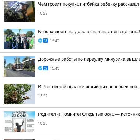
Чем грозит покупка питбайка ребенку рассказа
18:22
Безопасность на дорогах начинается с детства!
16:49
Дорожные работы по переулку Мичурина вышл
16:43
В Ростовской области индийских воробьёв поч
15:27
Родители! Помните! Открытые окна — источник
18:25