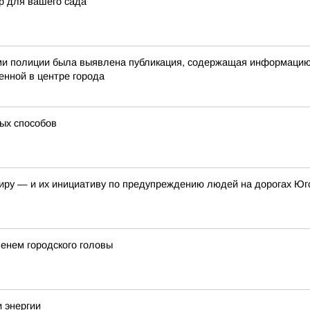
р для вашего сада
ами полиции была выявлена публикация, содержащая информацию
енной в центре города
тых способов
иру — и их инициативу по предупреждению людей на дорогах Юг
менем городского головы
и энергии