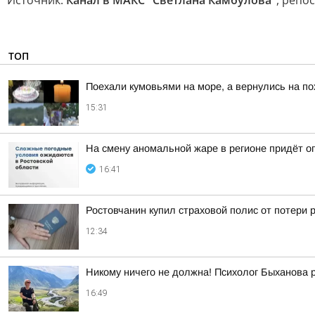
Источник:
Канал в МАКС "Светлана Камбулова"
, репо
ТОП
Поехали кумовьями на море, а вернулись на по
15:31
На смену аномальной жаре в регионе придёт о
16:41
Ростовчанин купил страховой полис от потери 
12:34
Никому ничего не должна! Психолог Быханова р
16:49