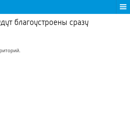
удут благоустроены сразу
рриторий.