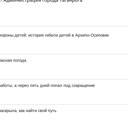
ст
Администрация города Таганрога
хороны детей: история гибели детей в Архипо-Осиповке
пасная погода
работы, а через пять дней попал под сокращение
аскрыла, как найти свой путь