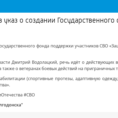
в указ о создании Государственног
 Государственного фонда поддержки участников СВО «За
бласти Дмитрий Водолацкий, речь идёт о действующих 
 а также о ветеранах боевых действий на приграничных
еабилитации (спортивные протезы, адаптивную одежду
тва».
иОтечества #СВО
лгодонска"