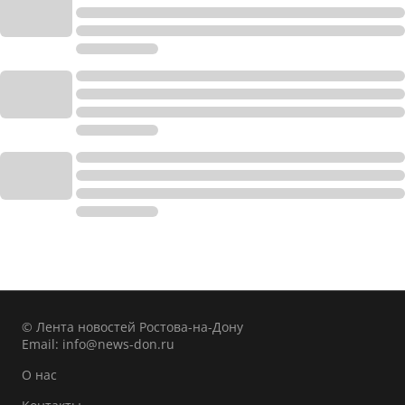
© Лента новостей Ростова-на-Дону
Email:
info@news-don.ru
О нас