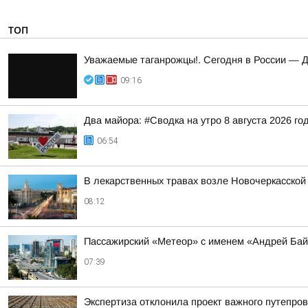
ТОП
Уважаемые таганрожцы!. Сегодня в России — 
09:16
Два майора: #Сводка на утро 8 августа 2026 го
06:54
В лекарственных травах возле Новочеркасско
08:12
Пассажирский «Метеор» с именем «Андрей Бай
07:39
Экспертиза отклонила проект важного путепров