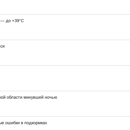
о — до +39°C
тся
кой области минувшей ночью
ые ошибки в подкормках