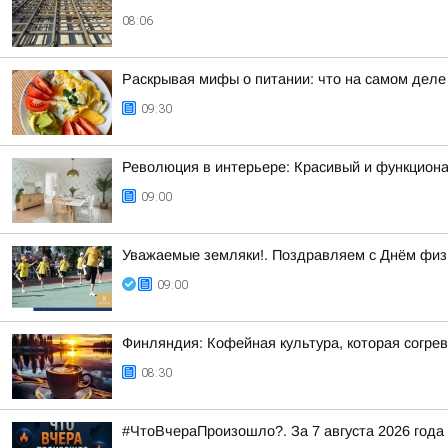
08:06
Раскрывая мифы о питании: что на самом деле 
09:30
Революция в интерьере: Красивый и функцион
09:00
Уважаемые земляки!. Поздравляем с Днём физк
09:00
Финляндия: Кофейная культура, которая согре
08:30
#ЧтоВчераПроизошло?. За 7 августа 2026 года