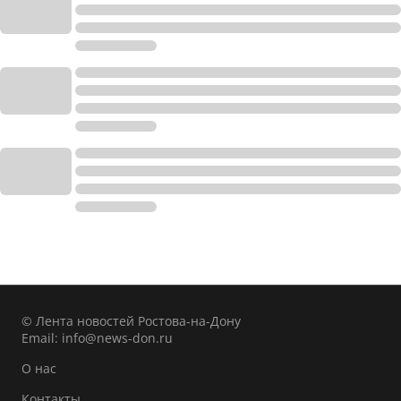
© Лента новостей Ростова-на-Дону
Email:
info@news-don.ru
О нас
Контакты