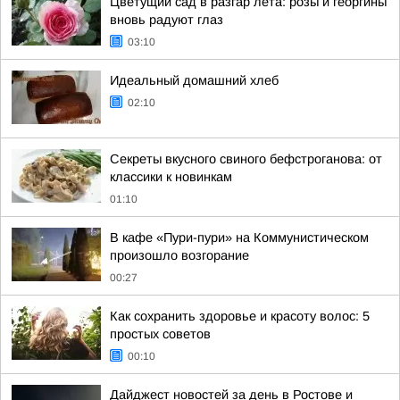
Цветущий сад в разгар лета: розы и георгины
вновь радуют глаз
03:10
Идеальный домашний хлеб
02:10
Секреты вкусного свиного бефстроганова: от
классики к новинкам
01:10
В кафе «Пури-пури» на Коммунистическом
произошло возгорание
00:27
Как сохранить здоровье и красоту волос: 5
простых советов
00:10
Дайджест новостей за день в Ростове и