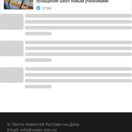
оснащение школ новым учебниками
17:04
© Лента новостей Ростова-на-Дону
Email:
info@news-don.ru