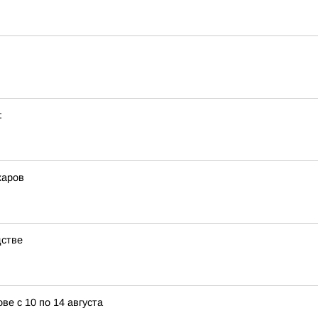
:
жаров
дстве
е с 10 по 14 августа