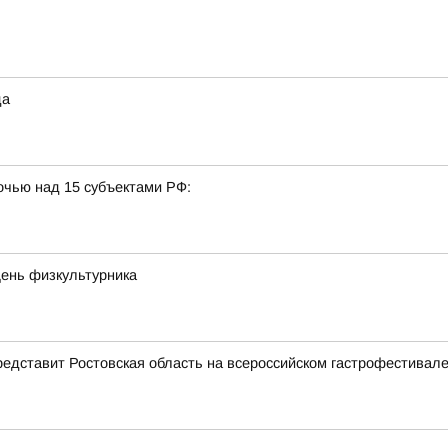
да
очью над 15 субъектами РФ:
День физкультурника
представит Ростовская область на всероссийском гастрофестивал