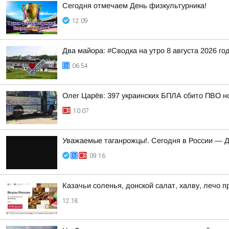
Сегодня отмечаем День физкультурника!
12:09
Два майора: #Сводка на утро 8 августа 2026 го
06:54
Олег Царёв: 397 украинских БПЛА сбито ПВО н
10:07
Уважаемые таганрожцы!. Сегодня в России — 
09:16
Казачьи соленья, донской салат, халву, лечо 
12:18