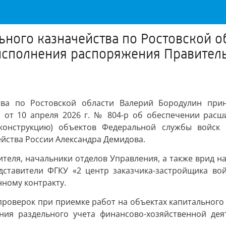
ного казначейства по Ростовской о
исполнения распоряжения Правитель
ства по Ростовской области Валерий Бородулин при
 от 10 апреля 2026 г. № 804-р об обеспечении расш
еконструкцию) объектов Федеральной службы войск
йства России Александра Демидова.
теля, начальники отделов Управления, а также врид н
дставители ФГКУ «2 центр заказчика-застройщика во
нному контракту.
роверок при приемке работ на объектах капитального 
ния раздельного учета финансово-хозяйственной дея