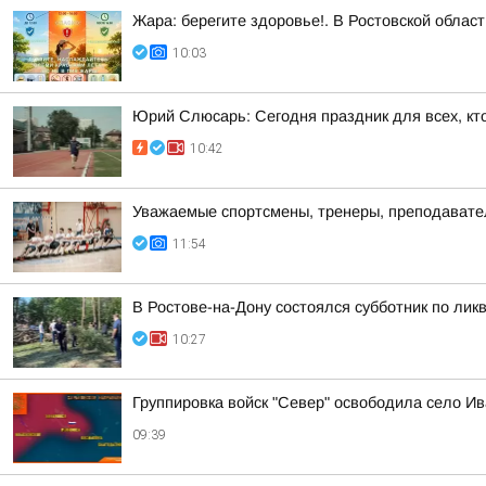
Жара: берегите здоровье!. В Ростовской облас
10:03
Юрий Слюсарь: Сегодня праздник для всех, кт
10:42
Уважаемые спортсмены, тренеры, преподаватели
11:54
В Ростове-на-Дону состоялся субботник по ли
10:27
Группировка войск "Север" освободила село Ив
09:39