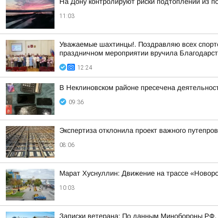
На Дону контролируют риски подтоплений из 
11:03
Уважаемые шахтинцы!. Поздравляю всех спортсм
праздничном мероприятии вручила Благодарст
12:24
В Неклиновском районе пресечена деятельност
09:36
Экспертиза отклонила проект важного путепров
08:06
Марат Хуснуллин: Движение на трассе «Новор
10:03
Записки ветерана: По данным Минобороны РФ, 