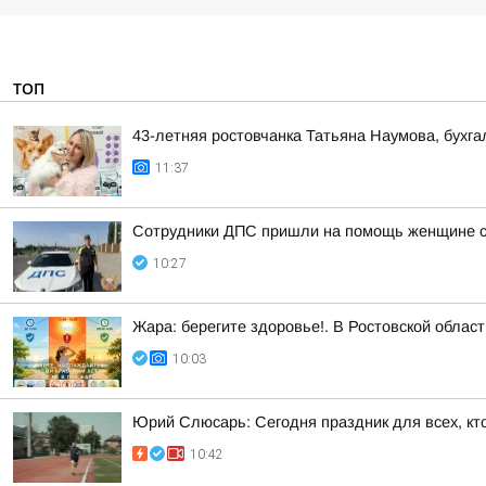
ТОП
43-летняя ростовчанка Татьяна Наумова, бухг
11:37
Сотрудники ДПС пришли на помощь женщине с 
10:27
Жара: берегите здоровье!. В Ростовской облас
10:03
Юрий Слюсарь: Сегодня праздник для всех, кт
10:42