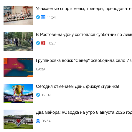
Уважаемые спортсмены, тренеры, преподаватели
11:54
В Ростове-на-Дону состоялся субботник по ли
10:27
Группировка войск "Север" освободила село Ив
09:39
Сегодня отмечаем День физкультурника!
12:09
Два майора: #Сводка на утро 8 августа 2026 го
06:54