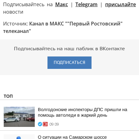
Подписывайтесь на
Макс
|
Telegram
|
присылайте
новости
Источник:
Канал в МАКС ""Первый Ростовский"
телеканал"
Подписывайтесь на наш паблик в ВКонтакте
ПОДПИСАТЬСЯ
ТОП
Волгодонские инспекторы ДПС пришли на
помощь автоледи в жаркий день
09:09
О ситуации на Самарском шоссе