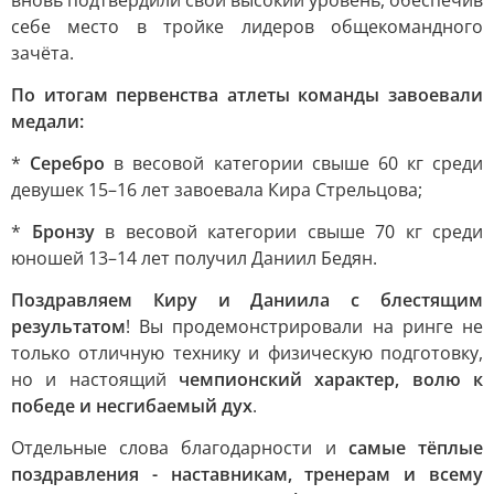
вновь подтвердили свой высокий уровень, обеспечив
себе место в тройке лидеров общекомандного
зачёта.
По итогам первенства атлеты команды завоевали
медали:
*
Серебро
в весовой категории свыше 60 кг среди
девушек 15–16 лет завоевала Кира Стрельцова;
*
Бронзу
в весовой категории свыше 70 кг среди
юношей 13–14 лет получил Даниил Бедян.
Поздравляем Киру и Даниила с блестящим
результатом
! Вы продемонстрировали на ринге не
только отличную технику и физическую подготовку,
но и настоящий
чемпионский характер, волю к
победе и несгибаемый дух
.
Отдельные слова благодарности и
самые тёплые
поздравления - наставникам, тренерам и всему