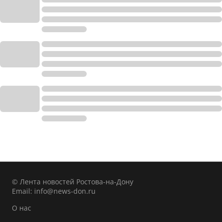
© Лента новостей Ростова-на-Дону
Email:
info@news-don.ru
О нас