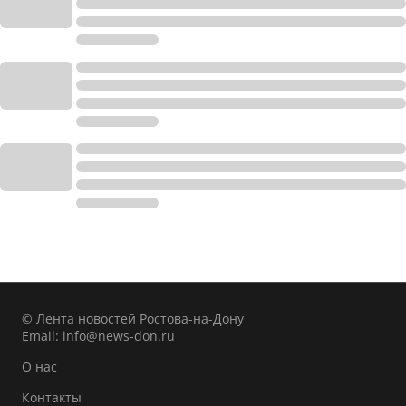
© Лента новостей Ростова-на-Дону
Email:
info@news-don.ru
О нас
Контакты