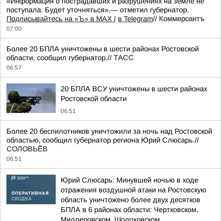
«Информация о пострадавших и разрушениях на земле не
поступала. Будет уточняться»,— отметил губернатор.
Подписывайтесь на «Ъ» в MAX |
в Telegram
//
Коммерсантъ
07:00
Более 20 БПЛА уничтожены в шести районах Ростовской
области, сообщил губернатор.//
ТАСС
06:57
20 БПЛА ВСУ уничтожены в шести районах
Ростовской области
06:51
Более 20 беспилотников уничтожили за ночь над Ростовской
областью, сообщил губернатор региона Юрий Слюсарь.//
СОЛОВЬЁВ
06:51
Юрий Слюсарь: Минувшей ночью в ходе
отражения воздушной атаки на Ростовскую
область уничтожено более двух десятков
БПЛА в 6 районах области: Чертковском,
Миллеровском, Шолоховском,