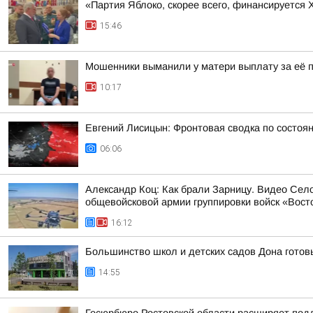
«Партия Яблоко, скорее всего, финансируется
15:46
Мошенники выманили у матери выплату за её 
10:17
Евгений Лисицын: Фронтовая сводка по состояни
06:06
Александр Коц: Как брали Зарницу. Видео Сел
общевойсковой армии группировки войск «Восто
16:12
Большинство школ и детских садов Дона готовы
14:55