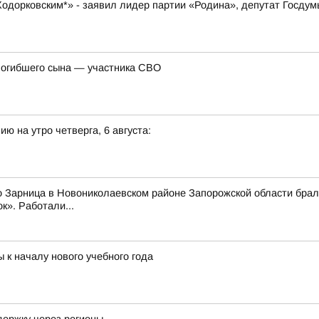
 Ходорковским*» - заявил лидер партии «Родина», депутат Госду
погибшего сына — участника СВО
ю на утро четверга, 6 августа:
о Зарница в Новониколаевском районе Запорожской области брал
к». Работали...
 к началу нового учебного года