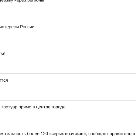
держку через регионы
интересы России
ья:
ится
 тротуар прямо в центре города
деятельность более 120 «серых возчиков», сообщает правительст