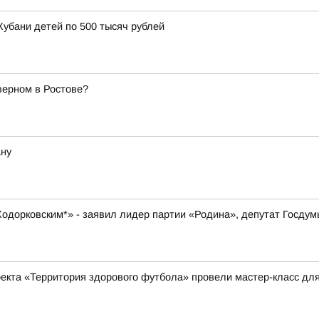
Кубани детей по 500 тысяч рублей
верном в Ростове?
ану
 Ходорковским*» - заявил лидер партии «Родина», депутат Госду
оекта «Территория здорового футбола» провели мастер-класс д