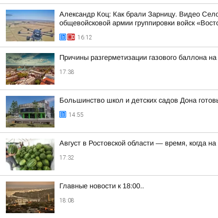
Александр Коц: Как брали Зарницу. Видео Сел
общевойсковой армии группировки войск «Восто
16:12
Причины разгерметизации газового баллона н
17:38
Большинство школ и детских садов Дона готовы
14:55
Август в Ростовской области — время, когда н
17:32
Главные новости к 18:00..
18:08