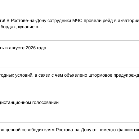
и! В Ростове-на-Дону сотрудники МЧС провели рейд в акватории
ордах, купание в...
ь в августе 2026 года
годных условий, в связи с чем объявлено штормовое предупреж
 дистанционном голосовании
вященной освободителям Ростова-на-Дону от немецко-фашистски