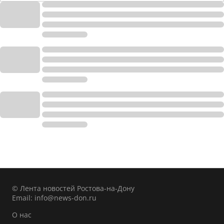
© Лента новостей Ростова-на-Дону
Email:
info@news-don.ru
О нас