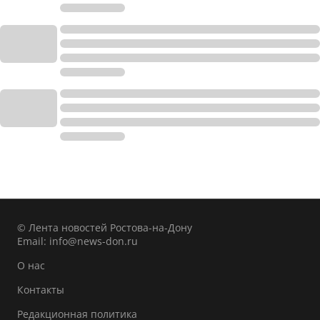
© Лента новостей Ростова-на-Дону
Email:
info@news-don.ru
О нас
Контакты
Редакционная политика