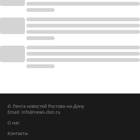
© Лента новостей Ростова-на-Дону
Email:
info@news-don.ru
О нас
Контакты