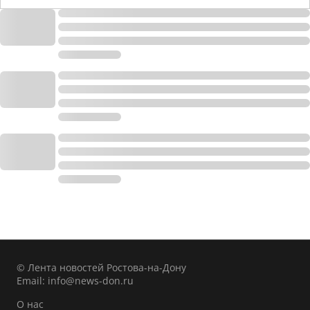
© Лента новостей Ростова-на-Дону
Email:
info@news-don.ru
О нас