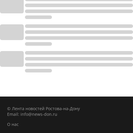
© Лента новостей Ростова-на-Дону
Email:
info@news-don.ru
О нас