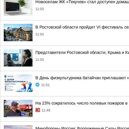
Новоселам ЖК «Текучев» стал доступен домашн
11:55
В Ростовской области пройдет VI фестиваль се
11:55
Представители Ростовской области, Крыма и Ки
11:55
В День физкультурника батайчан приглашают 
11:51
На 23% сократилось число полевых пожаров в 
11:48
Минобороны России: Вооруженные Силы Россий