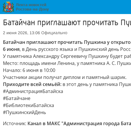
Батайчан приглашают прочитать П
Официально
2 июня 2026, 13:06
Батайчан приглашают прочитать Пушкина у открыт
6 июня
, в День русского языка и Пушкинский день Ро
У памятника Александру Сергеевичу Пушкину будет р
Место: площадь имени Ленина, у памятника А. С. Пушк
Начало: 6 июня в 10:00
Участники акции получат диплом и памятный шарик.
Приходите всей семьёй:
в этот день у памятника Пушк
#АдминистрацияБатайска
#Батайчане
#БиблиотекиБатайска
#ПушкинскийДень
Источник:
Канал в МАКС "Администрация города Бата