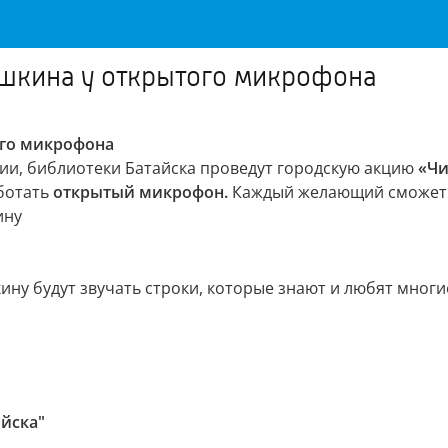
ушкина у открытого микрофона
ого микрофона
ссии, библиотеки Батайска проведут городскую акцию
«Чи
аботать
открытый микрофон.
Каждый желающий сможе
ину
ину будут звучать строки, которые знают и любят многи
йска"