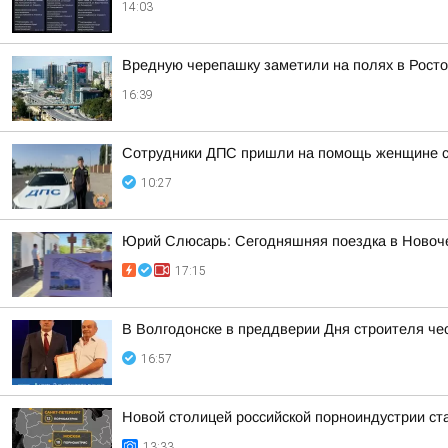
14:03
Вредную черепашку заметили на полях в Росто
16:39
Сотрудники ДПС пришли на помощь женщине с 
10:27
Юрий Слюсарь: Сегодняшняя поездка в Новоч
17:15
В Волгодонске в преддверии Дня строителя че
16:57
Новой столицей российской порноиндустрии ста
13:33