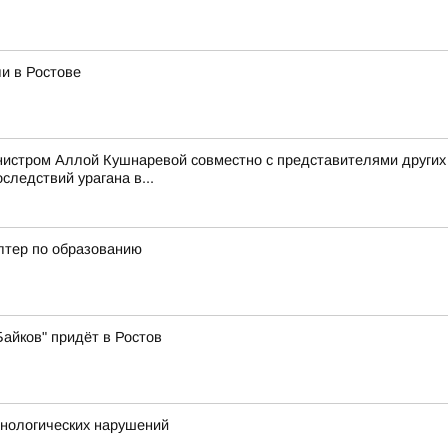
и в Ростове
нистром Аллой Кушнаревой совместно с представителями других
следствий урагана в...
алтер по образованию
айков" придёт в Ростов
хнологических нарушений